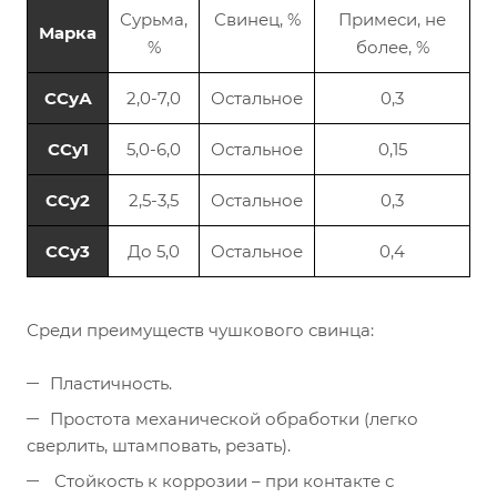
Сурьма,
Свинец, %
Примеси, не
Марка
%
более, %
ССуА
2,0-7,0
Остальное
0,3
ССу1
5,0-6,0
Остальное
0,15
ССу2
2,5-3,5
Остальное
0,3
ССу3
До 5,0
Остальное
0,4
Среди преимуществ чушкового свинца:
Пластичность.
Простота механической обработки (легко
сверлить, штамповать, резать).
Стойкость к коррозии – при контакте с